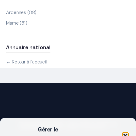
Ardennes (08)
Marne (51)
Annuaire national
← Retour à l'accueil
DEMARRER UN PROJET ?
Gérer le