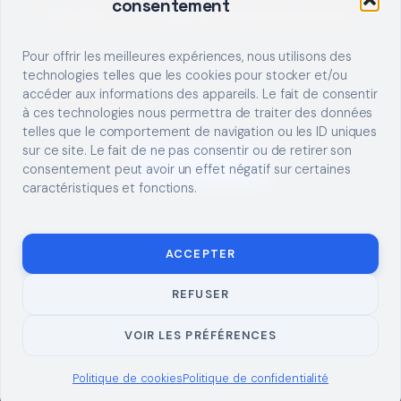
consentement
Décrivez votre besoin, trouvez le bon pro.
Pour offrir les meilleures expériences, nous utilisons des
technologies telles que les cookies pour stocker et/ou
accéder aux informations des appareils. Le fait de consentir
à ces technologies nous permettra de traiter des données
telles que le comportement de navigation ou les ID uniques
sur ce site. Le fait de ne pas consentir ou de retirer son
S'INSCRIRE
consentement peut avoir un effet négatif sur certaines
caractéristiques et fonctions.
ACCEPTER
REFUSER
© 2026 TUTO
MENTIONS LÉGALES
CONTACT
BRICOLAGE
CONFIDENTIALITÉ
COOKIES
À PROPOS
VOIR LES PRÉFÉRENCES
Politique de cookies
Politique de confidentialité