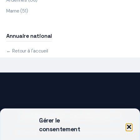
Ardennes (08)
Marne (51)
Annuaire national
← Retour à l'accueil
DEMARRER UN PROJET ?
Gérer le
consentement
Décrivez votre besoin, trouvez le bon pro.