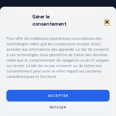
DEMARRER UN PROJET ?
Gérer le
consentement
Décrivez votre besoin, trouvez le bon pro.
Pour offrir les meilleures expériences, nous utilisons des
technologies telles que les cookies pour stocker et/ou
accéder aux informations des appareils. Le fait de consentir
à ces technologies nous permettra de traiter des données
telles que le comportement de navigation ou les ID uniques
sur ce site. Le fait de ne pas consentir ou de retirer son
S'INSCRIRE
consentement peut avoir un effet négatif sur certaines
caractéristiques et fonctions.
ACCEPTER
REFUSER
© 2026 TUTO
MENTIONS LÉGALES
CONTACT
BRICOLAGE
CONFIDENTIALITÉ
COOKIES
À PROPOS