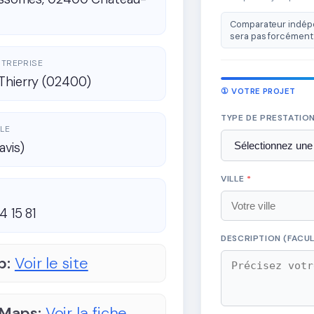
Comparateur indépe
sera pas forcément 
ENTREPRISE
Thierry (02400)
① VOTRE PROJET
TYPE DE PRESTATIO
LE
avis)
VILLE
*
4 15 81
DESCRIPTION (FACUL
b:
Voir le site
 Maps:
Voir la fiche