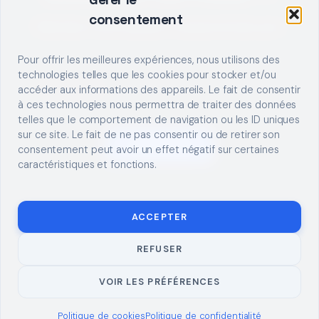
consentement
Décrivez votre besoin, trouvez le bon pro.
Pour offrir les meilleures expériences, nous utilisons des
technologies telles que les cookies pour stocker et/ou
accéder aux informations des appareils. Le fait de consentir
à ces technologies nous permettra de traiter des données
telles que le comportement de navigation ou les ID uniques
sur ce site. Le fait de ne pas consentir ou de retirer son
S'INSCRIRE
consentement peut avoir un effet négatif sur certaines
caractéristiques et fonctions.
ACCEPTER
REFUSER
© 2026 TUTO
MENTIONS LÉGALES
CONTACT
BRICOLAGE
CONFIDENTIALITÉ
COOKIES
À PROPOS
VOIR LES PRÉFÉRENCES
Politique de cookies
Politique de confidentialité