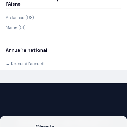
l'Aisne
Ardennes (08)
Marne (51)
Annuaire national
← Retour à l'accueil
DEMARRER UN PROJET ?
Gérer le