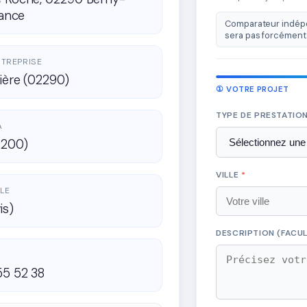
rance
Comparateur indépe
sera pas forcément 
ENTREPRISE
ière (02290)
① VOTRE PROJET
TYPE DE PRESTATIO
A
2200)
VILLE
*
LE
is)
DESCRIPTION (FACUL
55 52 38