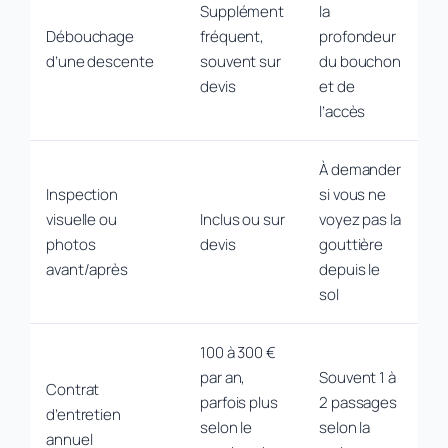
Supplément
la
Débouchage
fréquent,
profondeur
d’une descente
souvent sur
du bouchon
devis
et de
l’accès
À demander
Inspection
si vous ne
visuelle ou
Inclus ou sur
voyez pas la
photos
devis
gouttière
avant/après
depuis le
sol
100 à 300 €
par an,
Souvent 1 à
Contrat
parfois plus
2 passages
d’entretien
selon le
selon la
annuel