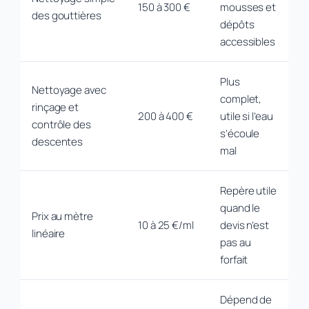
150 à 300 €
mousses et
des gouttières
dépôts
accessibles
Plus
Nettoyage avec
complet,
rinçage et
200 à 400 €
utile si l’eau
contrôle des
s’écoule
descentes
mal
Repère utile
quand le
Prix au mètre
10 à 25 €/ml
devis n’est
linéaire
pas au
forfait
Dépend de