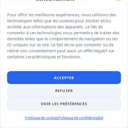
Pas toujours. Beaucoup de forfaits incluent le
Pour offrir les meilleures expériences, nous utilisons des
retrait des feuilles dans la partie horizontale,
technologies telles que les cookies pour stocker et/ou
accéder aux informations des appareils. Le fait de
mais pas le débouchage complet d’une
consentir à ces technologies nous permettra de traiter des
descente. Demandez si le test d’écoulement est
données telles que le comportement de navigation ou les
compris et quel supplément s’applique en cas de
ID uniques sur ce site. Le fait de ne pas consentir ou de
retirer son consentement peut avoir un effet négatif sur
bouchon.
certaines caractéristiques et fonctions.
Peut-on nettoyer une gouttière
ACCEPTER
sans monter sur le toit ?
REFUSER
Oui, si la gouttière est accessible depuis une
échelle stable ou avec un outil télescopique
VOIR LES PRÉFÉRENCES
adapté. Il ne faut pas monter sur le toit si la
pente est forte, si les tuiles sont glissantes ou si
Politique de cookies
Politique de confidentialité
vous n’avez pas l’équipement de sécurité