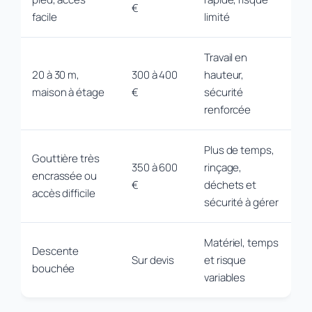
€
facile
limité
Travail en
20 à 30 m,
300 à 400
hauteur,
maison à étage
€
sécurité
renforcée
Plus de temps,
Gouttière très
350 à 600
rinçage,
encrassée ou
€
déchets et
accès difficile
sécurité à gérer
Matériel, temps
Descente
Sur devis
et risque
bouchée
variables