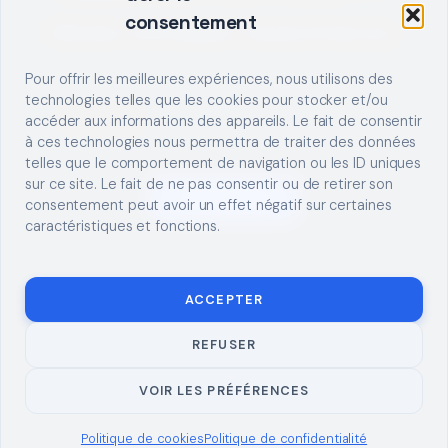
consentement
Décrivez votre besoin, trouvez le bon pro.
Pour offrir les meilleures expériences, nous utilisons des
technologies telles que les cookies pour stocker et/ou
accéder aux informations des appareils. Le fait de consentir
à ces technologies nous permettra de traiter des données
telles que le comportement de navigation ou les ID uniques
sur ce site. Le fait de ne pas consentir ou de retirer son
S'INSCRIRE
consentement peut avoir un effet négatif sur certaines
caractéristiques et fonctions.
ACCEPTER
REFUSER
© 2026 TUTO
MENTIONS LÉGALES
CONTACT
BRICOLAGE
CONFIDENTIALITÉ
COOKIES
À PROPOS
VOIR LES PRÉFÉRENCES
Politique de cookies
Politique de confidentialité