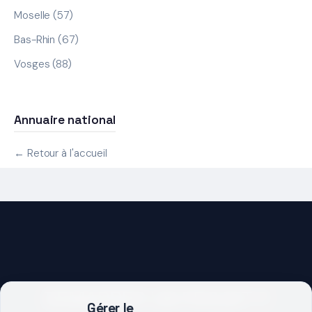
Moselle (57)
Bas-Rhin (67)
Vosges (88)
Annuaire national
← Retour à l'accueil
DEMARRER UN PROJET ?
Gérer le