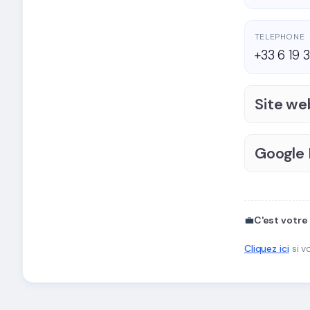
TELEPHONE
+33 6 19 
Site we
Google
💼
C'est votre
Cliquez ici
si v