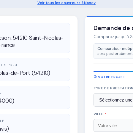
Voir tous les couvreurs à Nancy
Demande de d
Comparez jusqu'à 3 
cson, 54210 Saint-Nicolas-
France
Comparateur indépe
sera pas forcément 
ENTREPRISE
olas-de-Port (54210)
① VOTRE PROJET
TYPE DE PRESTATIO
A
4000)
VILLE
*
LE
avis)