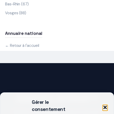
Bas-Rhin (67)
Vosges (88)
Annuaire national
← Retour à l'accueil
DEMARRER UN PROJET ?
Gérer le
consentement
Décrivez votre besoin, trouvez le bon pro.