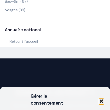
Bas-Rhin (67)
Vosges (88)
Annuaire national
← Retour à l'accueil
DEMARRER UN PROJET ?
Gérer le
consentement
Décrivez votre besoin, trouvez le bon pro.