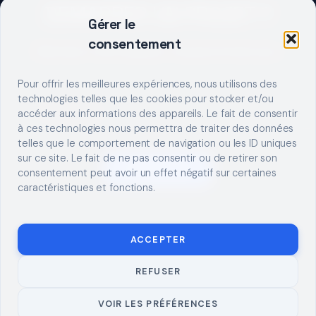
DEMARRER UN PROJET ?
Gérer le
consentement
Décrivez votre besoin, trouvez le bon pro.
Pour offrir les meilleures expériences, nous utilisons des
technologies telles que les cookies pour stocker et/ou
accéder aux informations des appareils. Le fait de consentir
à ces technologies nous permettra de traiter des données
telles que le comportement de navigation ou les ID uniques
sur ce site. Le fait de ne pas consentir ou de retirer son
S'INSCRIRE
consentement peut avoir un effet négatif sur certaines
caractéristiques et fonctions.
ACCEPTER
REFUSER
© 2026 TUTO
MENTIONS LÉGALES
CONTACT
BRICOLAGE
CONFIDENTIALITÉ
COOKIES
À PROPOS
VOIR LES PRÉFÉRENCES