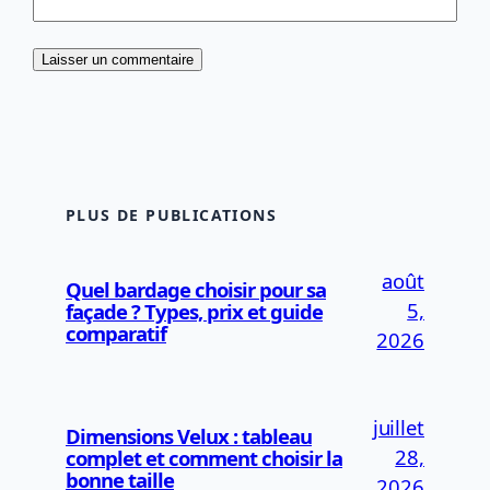
PLUS DE PUBLICATIONS
août
Quel bardage choisir pour sa
5,
façade ? Types, prix et guide
comparatif
2026
juillet
Dimensions Velux : tableau
28,
complet et comment choisir la
bonne taille
2026