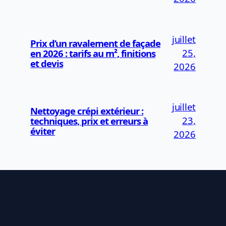
juillet
Prix d’un ravalement de façade
25,
en 2026 : tarifs au m², finitions
et devis
2026
juillet
Nettoyage crépi extérieur :
23,
techniques, prix et erreurs à
éviter
2026