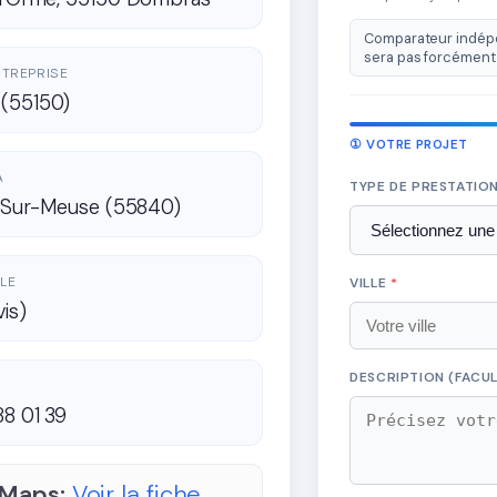
Comparateur indépe
sera pas forcément 
ENTREPRISE
(55150)
① VOTRE PROJET
A
TYPE DE PRESTATIO
e-Sur-Meuse (55840)
LE
VILLE
*
vis)
DESCRIPTION (FACUL
88 01 39
 Maps:
Voir la fiche