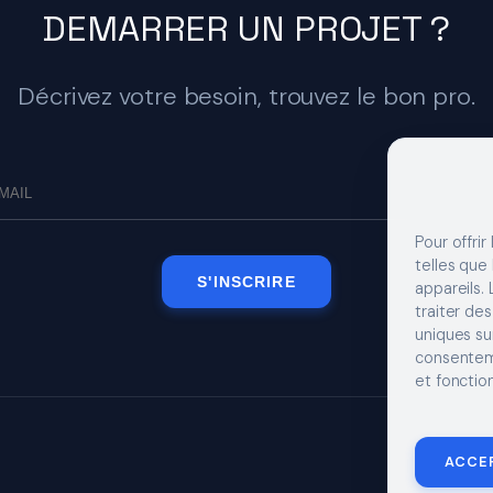
DEMARRER UN PROJET ?
Décrivez votre besoin, trouvez le bon pro.
Pour offrir
telles que
S'INSCRIRE
appareils.
traiter de
uniques sur
consenteme
et fonction
MENTIONS LÉGA
ACCE