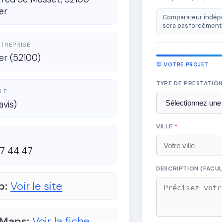
er
Comparateur indépe
sera pas forcément 
ENTREPRISE
ier (52100)
① VOTRE PROJET
TYPE DE PRESTATIO
LE
avis)
VILLE
*
87 44 47
DESCRIPTION (FACUL
b:
Voir le site
 Maps:
Voir la fiche