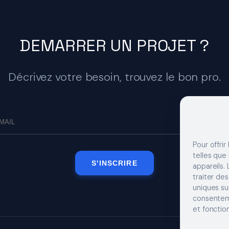
DEMARRER UN PROJET ?
Décrivez votre besoin, trouvez le bon pro.
Pour offrir
telles que
S'INSCRIRE
appareils.
traiter de
uniques sur
consenteme
et fonction