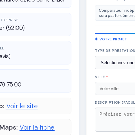
Comparateur indépe
sera pas forcément 
ENTREPRISE
ier (52100)
① VOTRE PROJET
LE
TYPE DE PRESTATIO
avis)
VILLE
*
79 75 00
DESCRIPTION (FACUL
b:
Voir le site
 Maps:
Voir la fiche