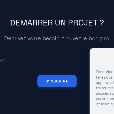
DEMARRER UN PROJET ?
Décrivez votre besoin, trouvez le bon pro.
Pour offrir
telles que
S'INSCRIRE
appareils.
traiter de
uniques sur
consenteme
et fonction