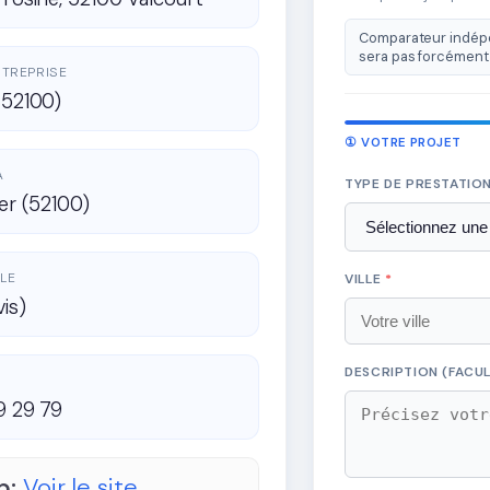
Comparateur indépe
sera pas forcément 
ENTREPRISE
(52100)
① VOTRE PROJET
A
TYPE DE PRESTATIO
ier (52100)
LE
VILLE
*
vis)
DESCRIPTION (FACUL
19 29 79
b:
Voir le site