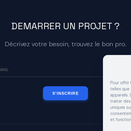
DEMARRER UN PROJET ?
Décrivez votre besoin, trouvez le bon pro.
Pour offrir
telles que
S'INSCRIRE
appareils.
traiter de
uniques sur
consenteme
et fonction