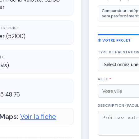
er
Comparateur indépe
sera pas forcément 
ENTREPRISE
ier (52100)
① VOTRE PROJET
TYPE DE PRESTATIO
LE
avis)
VILLE
*
15 48 76
DESCRIPTION (FACUL
 Maps:
Voir la fiche