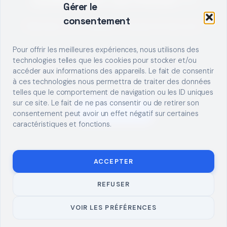
Gérer le
consentement
Décrivez votre besoin, trouvez le bon pro.
Pour offrir les meilleures expériences, nous utilisons des
technologies telles que les cookies pour stocker et/ou
accéder aux informations des appareils. Le fait de consentir
à ces technologies nous permettra de traiter des données
telles que le comportement de navigation ou les ID uniques
sur ce site. Le fait de ne pas consentir ou de retirer son
S'INSCRIRE
consentement peut avoir un effet négatif sur certaines
caractéristiques et fonctions.
ACCEPTER
REFUSER
© 2026 TUTO
MENTIONS LÉGALES
CONTACT
BRICOLAGE
CONFIDENTIALITÉ
COOKIES
À PROPOS
VOIR LES PRÉFÉRENCES