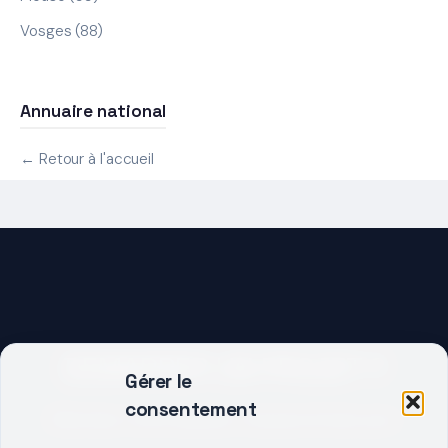
Vosges (88)
Annuaire national
← Retour à l'accueil
DEMARRER UN PROJET ?
Gérer le
consentement
Décrivez votre besoin, trouvez le bon pro.