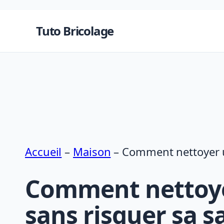
Aller
au
Tuto Bricolage
contenu
Accueil
–
Maison
–
Comment nettoyer un
Comment nettoyer
sans risquer sa s