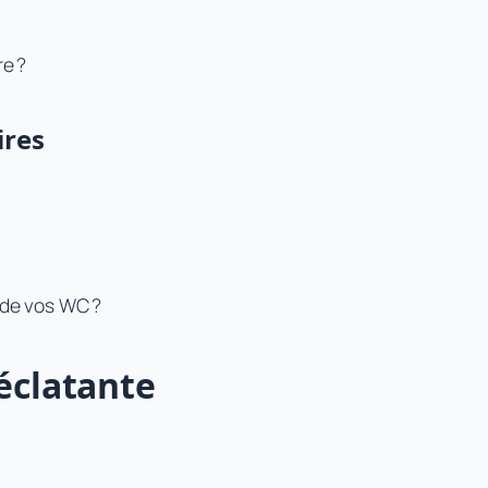
re ?
ires
n de vos WC ?
éclatante