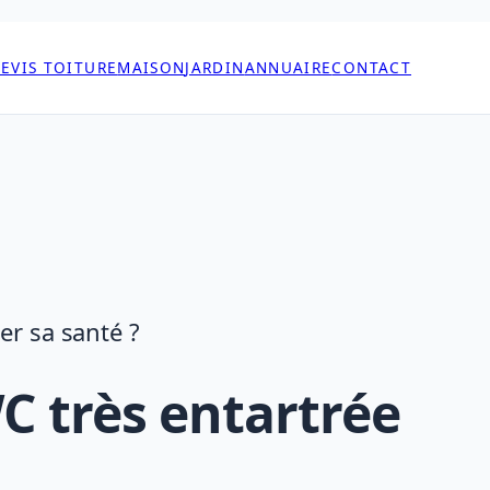
EVIS TOITURE
MAISON
JARDIN
ANNUAIRE
CONTACT
r sa santé ?
 très entartrée