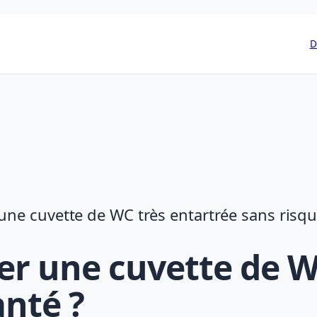
D
e cuvette de WC très entartrée sans risque
 une cuvette de WC
anté ?