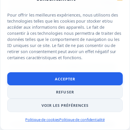
trait ou de rêver à vos futures fenêtres,
l’équipe
de permis-construire.com s’assure que votre
Pour offrir les meilleures expériences, nous utilisons des
projet tient la route techniquement et
technologies telles que les cookies pour stocker et/ou
légalement
.
accéder aux informations des appareils. Le fait de
consentir à ces technologies nous permettra de traiter des
données telles que le comportement de navigation ou les
Mais que signifie vraiment « tenir la route » dans
ID uniques sur ce site. Le fait de ne pas consentir ou de
ce contexte administratif ?
retirer son consentement peut avoir un effet négatif sur
certaines caractéristiques et fonctions.
Concrètement, c’est une
analyse pointue des
règles d’urbanisme locales
, le fameux PLU qui
ACCEPTER
régit votre parcelle. C’est une étape de
débroussaillage vital pour ne pas se lancer à
REFUSER
l’aveugle dans une zone inconstructible ou
VOIR LES PRÉFÉRENCES
protégée.
Politique de cookies
Politique de confidentialité
L’intérêt pour vous est limpide :
éviter de jeter