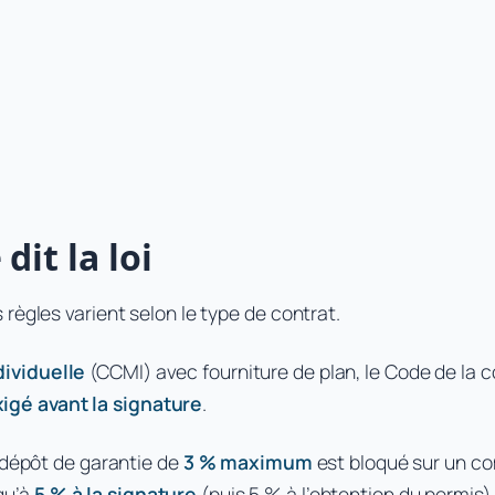
it la loi
règles varient selon le type de contrat.
dividuelle
(CCMI) avec fourniture de plan, le Code de la c
gé avant la signature
.
n dépôt de garantie de
3 % maximum
est bloqué sur un co
qu’à
5 % à la signature
(puis 5 % à l’obtention du permis)